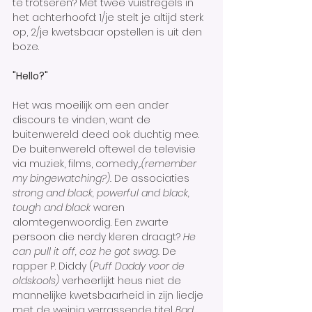
te trotseren? Met twee vuistregels in 
het achterhoofd: 1/je stelt je altijd sterk 
op, 2/je kwetsbaar opstellen is uit den 
boze. 
"Hello?"
Het was moeilijk om een ander 
discours te vinden, want de 
buitenwereld deed ook duchtig mee. 
De buitenwereld oftewel de televisie 
via muziek, films, comedy,...
(remember 
my bingewatching?). 
De associaties 
strong and black, powerful and black, 
tough and black 
waren 
alomtegenwoordig. Een zwarte 
persoon die nerdy kleren draagt? 
He 
can pull it off, coz he got swag. 
De 
rapper P. Diddy (
Puff Daddy voor de 
oldskools) 
verheerlijkt heus niet de 
mannelijke kwetsbaarheid in zijn liedje 
met de weinig verrassende titel 
Bad 