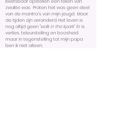
kwetsbaar opstellen een teken van 
zwakte was.  Praten: het was geen deel 
van de mantra's van mijn jeugd.  Maar 
de tijden zijn veranderd. Het leven is 
nog altijd geen
 "walk in the kpark"
. Er is 
verlies, teleurstelling en boosheid 
maar in tegenstelling tot mijn papa 
ben ik niet alleen. 
Ik heb een 
partner in crime 
met wie ik 
de zorg en liefde kan delen voor onze 
zoon. Ik heb vrienden en familie bij wie 
ik terechtkan. Mijn trots staat mij niet in 
de weg om hun reikende hand te 
aanvaarden. Of nog belangrijker: om 
hulp te vragen als het tegenzit.
Oftewel hoe Victor (
Again? Seriously?) 
het zou verwoorden tegen zijn kroost:
"
Pour vous c'est différent. Vous avez une 
famille sur laquelle vous pouvez 
compter. Moi je n'avais rien. J'ai pris 
conscience d'une chose: mes enfants 