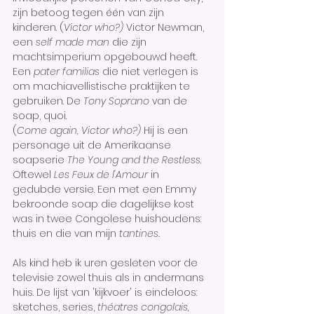
zijn betoog tegen één van zijn 
kinderen. (
Victor who?) 
Victor Newman, 
een 
self made man 
die zijn 
machtsimperium opgebouwd heeft. 
Een 
pater familias 
die niet verlegen is 
om machiavellistische praktijken te 
gebruiken. De 
Tony Soprano 
van de 
soap, quoi. 
(
Come again, Victor who?) 
Hij is een 
personage uit de Amerikaanse 
soapserie 
The Young and the Restless
. 
Oftewel 
Les Feux de l'Amour 
in 
gedubde versie. Een met een Emmy 
bekroonde soap die dagelijkse kost 
was in twee Congolese huishoudens: 
thuis en die van mijn 
tantines. 
Als kind heb ik uren gesleten voor de 
televisie zowel thuis als in andermans 
huis. De lijst van 'kijkvoer' is eindeloos: 
sketches, series, 
théatres congolais,