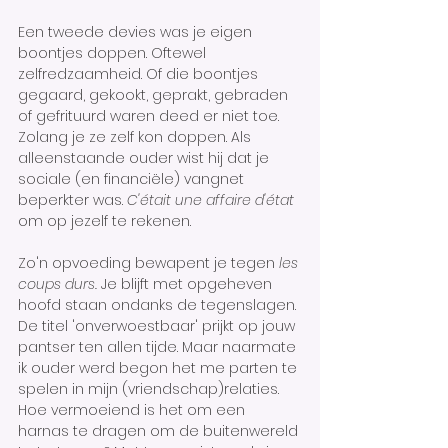
Een tweede devies was je eigen 
boontjes doppen. Oftewel 
zelfredzaamheid. Of die boontjes 
gegaard, gekookt, geprakt, gebraden 
of gefrituurd waren deed er niet toe. 
Zolang je ze zelf kon doppen. Als 
alleenstaande ouder wist hij dat je 
sociale (en financiële) vangnet 
beperkter was. 
C'était une affaire d'état 
om op jezelf te rekenen.
Zo'n opvoeding bewapent je tegen 
les 
coups durs.
 Je blijft met opgeheven 
hoofd staan ondanks de tegenslagen. 
De titel 'onverwoestbaar' prijkt op jouw 
pantser ten allen tijde. Maar naarmate 
ik ouder werd begon het me parten te 
spelen in mijn (vriendschap)relaties. 
Hoe vermoeiend is het om een 
harnas te dragen om de buitenwereld 