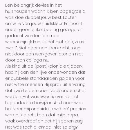
Een belangrijk devies in het 
huishouden waarin ik ben opgegroeid 
was: doe dubbel jouw best. Louter 
omwille van jouw huidskleur. Er mocht 
onder geen enkel beding gezegd of 
gedacht worden "ah maar 
waarschijnlijk kan ze het niet aan, ze is 
zwart". Niet door een leerkracht toen, 
niet door een werkgever later en niet 
door een collega nu. 
Als kind uit de (post)koloniale tijdperk 
had hij aan den lijve ondervonden dat 
er dubbele standaarden golden voor 
niet witte mensen. Hij sprak uit ervaring 
dat zwarte personen vaak onderschat 
werden. Het was kwestie van ze het 
tegendeel te bewijzen. Als tiener was 
het voor mij onduidelijk wie 'ze' precies 
waren. Ik dacht toen dat mijn papa 
vaak overdreef en dat hij spoken zag. 
Het was toch allemaal niet zo erg? 