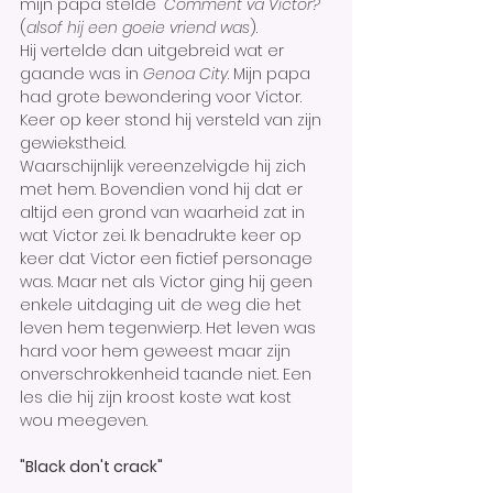
mijn papa stelde 
"Comment va Victor?"
(
alsof hij een goeie vriend was
). 
Hij vertelde dan uitgebreid wat er 
gaande was in 
Genoa City
. Mijn papa 
had grote bewondering voor Victor. 
Keer op keer stond hij versteld van zijn 
gewiekstheid. 
Waarschijnlijk vereenzelvigde hij zich 
met hem. Bovendien vond hij dat er 
altijd een grond van waarheid zat in 
wat Victor zei. Ik benadrukte keer op 
keer dat Victor een fictief personage 
was. Maar net als Victor ging hij geen 
enkele uitdaging uit de weg die het 
leven hem tegenwierp. Het leven was 
hard voor hem geweest maar zijn 
onverschrokkenheid taande niet. Een 
les die hij zijn kroost koste wat kost 
wou meegeven. 
"Black don't crack"