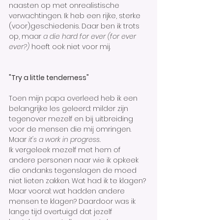
naasten op met onrealistische 
verwachtingen. Ik heb een rijke, sterke 
(voor)geschiedenis. Daar ben ik trots 
op, maar 
a die hard for ever (for ever 
ever?) 
hoeft ook niet voor mij.
"Try a little tenderness" 
Toen mijn papa overleed heb ik een 
belangrijke les geleerd: milder zijn 
tegenover mezelf en bij uitbreiding 
voor de mensen die mij omringen. 
Maar 
it's a work in progress.
Ik vergeleek mezelf met hem of 
andere personen naar wie ik opkeek 
die ondanks tegenslagen de moed 
niet lieten zakken. Wat had ik te klagen? 
Maar vooral: wat hadden andere 
mensen te klagen? Daardoor was ik 
lange tijd overtuigd dat jezelf 