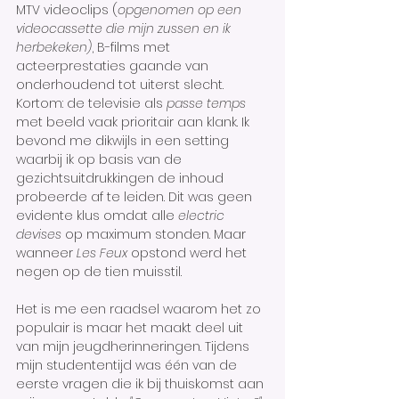
MTV videoclips (
opgenomen op een 
videocassette die mijn zussen en ik 
herbekeken)
, B-films met 
acteerprestaties gaande van 
onderhoudend tot uiterst slecht. 
Kortom: de televisie als 
passe temps 
met beeld vaak prioritair aan klank. Ik 
bevond me dikwijls in een setting 
waarbij ik op basis van de 
gezichtsuitdrukkingen de inhoud 
probeerde af te leiden. Dit was geen 
evidente klus omdat alle 
electric 
devises 
op maximum stonden. Maar 
wanneer 
Les Feux 
opstond werd het 
negen op de tien muisstil. 
Het is me een raadsel waarom het zo 
populair is maar het maakt deel uit 
van mijn jeugdherinneringen. Tijdens 
mijn studententijd was één van de 
eerste vragen die ik bij thuiskomst aan 